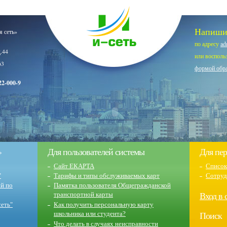
Напиши
 сеть»
по адресу
ad
д.44
или восполь
63
формой обра
2-000-9
»
Для пользователей системы
Для пер
Сайт ЕКАРТА
Список
"
Тарифы и типы обслуживаемых карт
Сотруд
й по
Памятка пользователя Общегражданской
Вход в 
транспортной карты
еть"
Как получить персональную карту
Поиск
школьника или студента?
Что делать в случаях неисправности