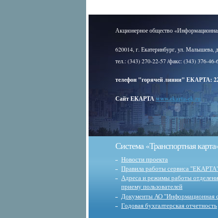
Акционерное общество «Информационная
620014, г. Екатеринбург, ул. Малышева, 
тел.: (343) 270-22-57 /факс: (343) 376-46-
телефон "горячей линии" ЕКАРТА: 22
Сайт ЕКАРТА
www.ekarta-ek.ru
Система «Транспортная карта
Новости проекта
Правила работы сервиса "ЕКАРТА
Адреса и режимы работы отделени
приему пользователей
Документы АО "Информационная с
Годовая бухгалтерская отчетность