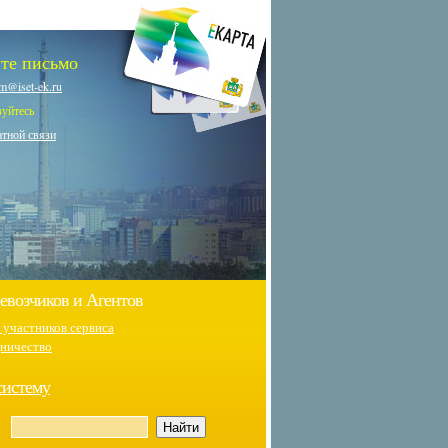
те письмо
m@iset-ek.ru
зуйтесь
тной связи
евозчиков и Агентов
 участников сервиса
ничество
систему