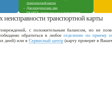
транспортной карты
Для юридических лиц
ЕКАРТА- точки продаж и пополнения
ях неисправности транспортной карты
Перечень пунктов пополнения
повреждений, с положительным балансом, но не позво
необходимо обратиться в любое
отделение по приему п
ых дней) или в
Сервисный центр
(карту проверят в Ваше