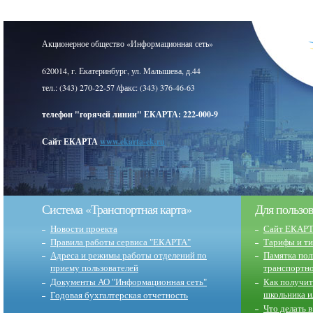
Акционерное общество «Информационная сеть»
620014, г. Екатеринбург, ул. Малышева, д.44
тел.: (343) 270-22-57 /факс: (343) 376-46-63
телефон "горячей линии" ЕКАРТА: 222-000-9
Сайт ЕКАРТА
www.ekarta-ek.ru
Система «Транспортная карта»
Для пользо
Новости проекта
Сайт ЕКАР
Правила работы сервиса "ЕКАРТА"
Тарифы и т
Адреса и режимы работы отделений по
Памятка пол
приему пользователей
транспортн
Документы АО "Информационная сеть"
Как получит
школьника и
Годовая бухгалтерская отчетность
Что делать 