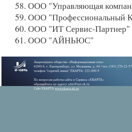
ООО "Управляющая компан
ООО "Профессиональный К
ООО "ИТ Сервис-Партнер"
ООО "АЙНЬЮС"
Акционерное общество «Информационная сеть»
620014, г. Екатеринбург, ул. Малышева, д. 44 / тел. (343) 270-22-5
телефон "горячей линии" ЕКАРТА: 222-000-9
По вопросам работы сайта и Сервиса «ЕКАРТА»
обращайтесь по адресу adm@iset-ek.ru
Сайт ЕКАРТА
www.ekarta-ek.ru