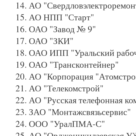
АО "Свердловэлектроремон
АО НПП "Старт"
ОАО "Завод № 9"
ОАО "ЗКИ"
ОАО ИПП "Уральский рабо
ОАО "Трансконтейнер"
АО "Корпорация "Атомстро
АО "Телекомстрой"
АО "Русская телефонная ко
ЗАО "Монтажсвязьсервис"
ООО "УралПМА-С"
АО "Орджоникидзевская У